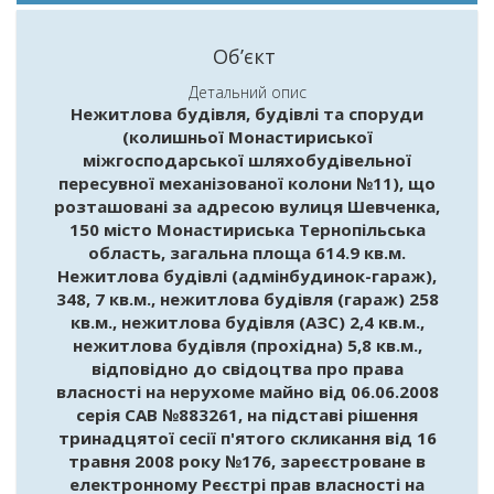
Об’єкт
Детальний опис
Нежитлова будівля, будівлі та споруди
(колишньої Монастириської
міжгосподарської шляхобудівельної
пересувної механізованої колони №11), що
розташовані за адресою вулиця Шевченка,
150 місто Монастириська Тернопільська
область, загальна площа 614.9 кв.м.
Нежитлова будівлі (адмінбудинок-гараж),
348, 7 кв.м., нежитлова будівля (гараж) 258
кв.м., нежитлова будівля (АЗС) 2,4 кв.м.,
нежитлова будівля (прохідна) 5,8 кв.м.,
відповідно до свідоцтва про права
власності на нерухоме майно від 06.06.2008
серія САВ №883261, на підставі рішення
тринадцятої сесії п'ятого скликання від 16
травня 2008 року №176, зареєстроване в
електронному Реєстрі прав власності на