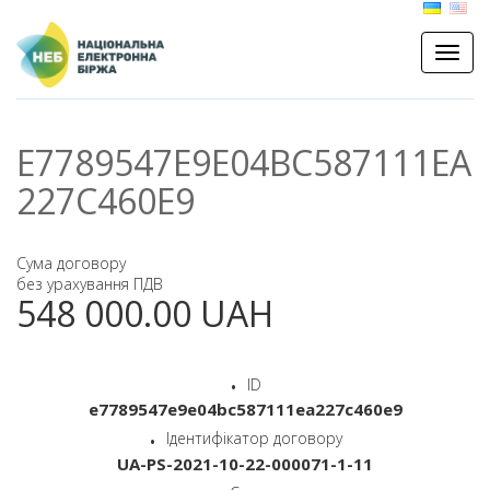
E7789547E9E04BC587111EA
227C460E9
Сума договору
без урахування ПДВ
548 000.00
UAH
ID
e7789547e9e04bc587111ea227c460e9
Ідентифікатор договору
UA-PS-2021-10-22-000071-1-11