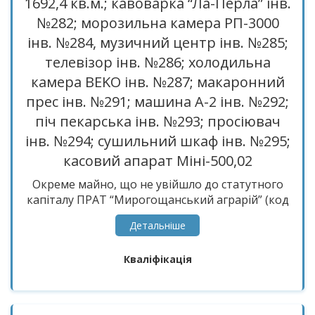
1692,4 кв.м.; кавоварка “Ла-Перла” інв.
№282; морозильна камера РП-3000
інв. №284, музичний центр інв. №285;
телевізор інв. №286; холодильна
камера BEKO інв. №287; макаронний
прес інв. №291; машина А-2 інв. №292;
піч пекарська інв. №293; просіювач
інв. №294; сушильний шкаф інв. №295;
касовий апарат Міні-500,02
Окреме майно, що не увійшло до статутного
капіталу ПРАТ “Мирогощанський аграрій” (код
ЄДРПОУ 35505132) у кількості 44 одиниці, а
Детальнiше
саме: будівля столової (комплекс) інв. №69,
загальна площа 1692,4 кв.м., двоповерхова,
Кваліфікація
фундамент – бетон, стіни – цегла, покрівля –
азбоц. листи, перекриття – з/бет., рік побудови
- 1973; кавоварка “Ла-Перла” інв. №282;
морозильна камера РП-3000 інв. №284,