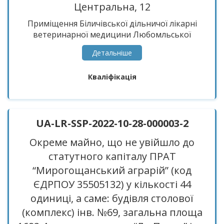
Центральна, 12
Приміщення Біличівської дільничої лікарні
ветеринарної медицини Любомльської
райветлікарні площею 62,1 кв.м забезпечене
Детальнiше
енергопостачанням, опалення пічне.
Оздоблення зовнішнє і внутрішнє – звичайне,
Кваліфікація
стіни дерев’яні, підлога дошки. Приміщення
знаходяться в задовільному стані.
UA-LR-SSP-2022-10-28-000003-2
Окреме майно, що не увійшло до
статутного капіталу ПРАТ
“Мирогощанський аграрій” (код
ЄДРПОУ 35505132) у кількості 44
одиниці, а саме: будівля столової
(комплекс) інв. №69, загальна площа