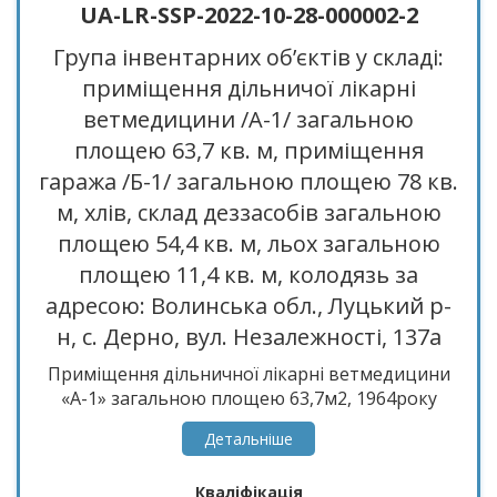
UA-LR-SSP-2022-10-28-000002-2
музичний центр інв. №285; телевізор інв. №286;
холодильна камера BEKO інв. №287;
Група інвентарних об’єктів у складі:
макаронний прес інв. №291; машина А-2 інв.
приміщення дільничої лікарні
№292; піч пекарська інв. №293; просіювач інв.
№294; сушильний шкаф інв. №295; касовий
ветмедицини /А-1/ загальною
апарат Міні-500,02 інв. №322; касовий апарат
площею 63,7 кв. м, приміщення
Міні-500,02 інв. №320; шкаф пекарський інв.
гаража /Б-1/ загальною площею 78 кв.
№16; взбивна машина інв. №17; шкаф ШПСМ-3
інв. №18; вага інв. №19; вага інв. №20;
м, хлів, склад деззасобів загальною
електролічильник інв. №21; електролічильник
площею 54,4 кв. м, льох загальною
інв. №22; холодильний шкаф інв. №23;
площею 11,4 кв. м, колодязь за
морозильна ларь інв. №25; газовий лічильник
адресою: Волинська обл., Луцький р-
інв. №26; плита газова інв. №27; плита газова
інв. №28; калькулятор інв. №29; плита
н, с. Дерно, вул. Незалежності, 137а
електрична інв. №30; кондиціонер інв. №31;
Приміщення дільничної лікарні ветмедицини
ванна для миття інв. №32; вага інв. №33; вага
«А-1» загальною площею 63,7м2, 1964року
інв. №34; піч СВУ інв. №35; колонки інв. №36,
побудови. Будівля забезпечена
сервант інв. №37; телефонний апарат інв. №38;
Детальнiше
енергопостачанням, опалення – пічне.
жалюзі інв. №39; стіл інв. №40; стіл інв. №41; стіл
Оздоблення зовнішнє – звичайне, оздоблення
інв. №42; стілець інв. №43; стілець інв. №44;
Кваліфікація
внутрішнє – глинянопіщана штукатурка ,