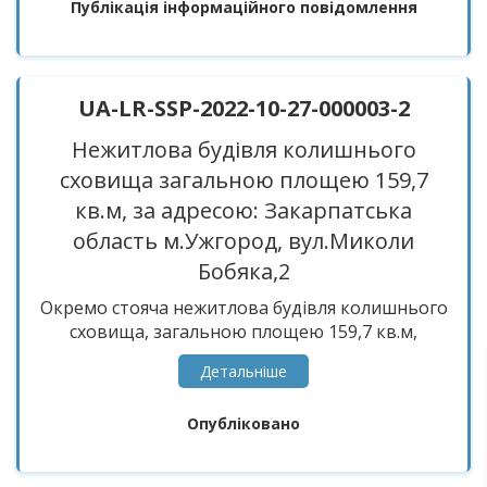
Публікація інформаційного повідомлення
UA-LR-SSP-2022-10-27-000003-2
Нежитлова будівля колишнього
сховища загальною площею 159,7
кв.м, за адресою: Закарпатська
область м.Ужгород, вул.Миколи
Бобяка,2
Окремо стояча нежитлова будівля колишнього
сховища, загальною площею 159,7 кв.м,
розташована за адресою: Закарпатська
Детальнiше
область, м.Ужгород, вулиця Миколи Бобяка ,
буд 2. Об’єкт перебуває в незадовільному
Опубліковано
технічному стані.